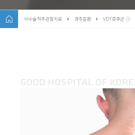
비수술척추관절치료
경추질환
VDT증후군
GOOD HOSPITAL OF KORE