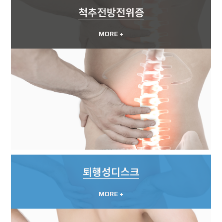
척추전방전위증
MORE +
퇴행성디스크
MORE +