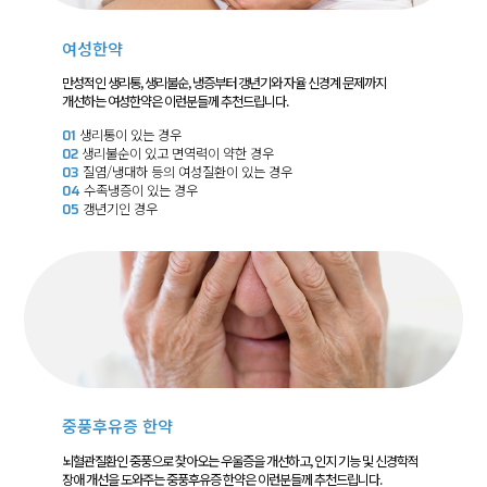
여성한약
만성적인 생리통, 생리불순, 냉증부터 갱년기와 자율 신경계 문제까지
개선하는 여성한약은 이런분들께 추천드립니다.
01
생리통이 있는 경우
02
생리불순이 있고 면역력이 약한 경우
03
질염/냉대하 등의 여성질환이 있는 경우
04
수족냉증이 있는 경우
05
갱년기인 경우
중풍후유증 한약
뇌혈관질환인 중풍으로 찾아오는 우울증을 개선하고, 인지 기능 및 신경학적
장애 개선을 도와주는 중풍후유증 한약은 이런분들께 추천드립니다.