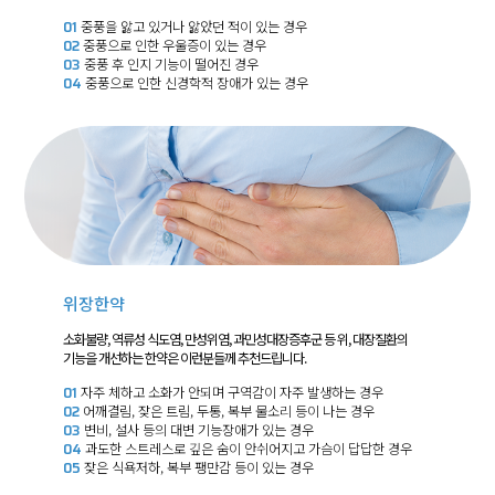
01
중풍을 앓고 있거나 앓았던 적이 있는 경우
02
중풍으로 인한 우울증이 있는 경우
03
중풍 후 인지 기능이 떨어진 경우
04
중풍으로 인한 신경학적 장애가 있는 경우
위장한약
소화불량, 역류성 식도염, 만성위염, 과민성대장증후군 등 위, 대장질환의
기능을 개선하는 한약은 이런분들께 추천드립니다.
01
자주 체하고 소화가 안되며 구역감이 자주 발생하는 경우
02
어깨결림, 잦은 트림, 두통, 복부 물소리 등이 나는 경우
03
변비, 설사 등의 대변 기능장애가 있는 경우
04
과도한 스트레스로 깊은 숨이 안쉬어지고 가슴이 답답한 경우
05
잦은 식욕저하, 복부 팽만감 등이 있는 경우