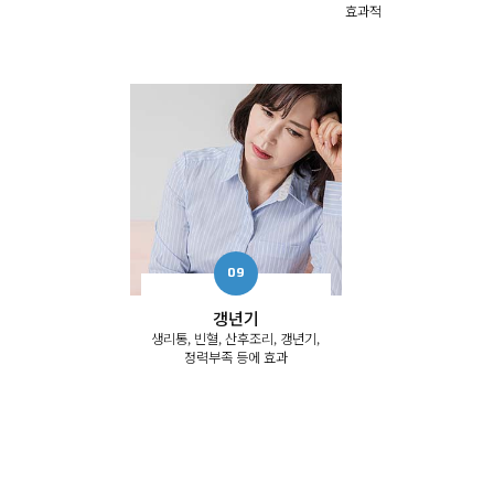
효과적
갱년기
생리통, 빈혈, 산후조리, 갱년기,
정력부족 등에 효과