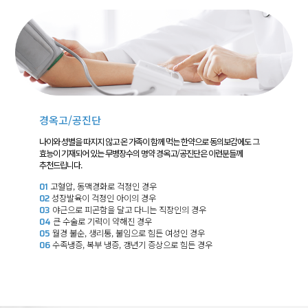
경옥고/공진단
나이와 성별을 따지지 않고 온 가족이 함께 먹는 한약으로 동의보감에도 그
효능이 기재되어 있는 무병장수의 명약 경옥고/공진단은 이런분들께
추천드립니다.
01
고혈압, 동맥경화로 걱정인 경우
02
성장발육이 걱정인 아이의 경우
03
야근으로 피곤함을 달고 다니는 직장인의 경우
04
큰 수술로 기력이 약해진 경우
05
월경 불순, 생리통, 불임으로 힘든 여성인 경우
06
수족냉증, 복부 냉증, 갱년기 증상으로 힘든 경우