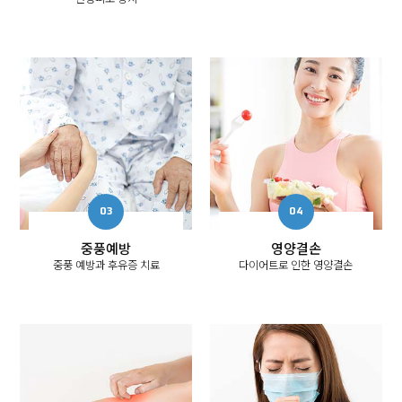
중풍예방
영양결손
중풍 예방과 후유증 치료
다이어트로 인한 영양결손