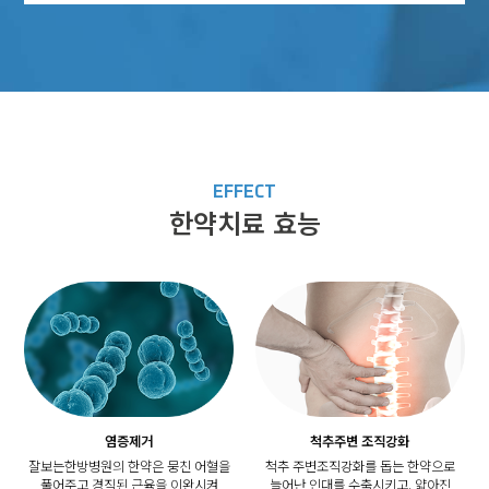
EFFECT
한약치료 효능
염증제거
척추주변 조직강화
잘보는한방병원의 한약은 뭉친 어혈을
척추 주변조직강화를 돕는 한약으로
풀어주고 경직된 근육을 이완시켜
늘어난 인대를 수축시키고, 얇아진