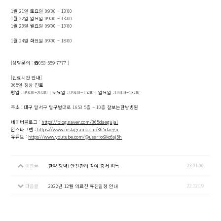
1월 21일 토요일 09:00 ~ 13:00
1월 22일 일요일 09:00 ~ 13:00
1월 23일 월요일 09:00 ~ 13:00
1월 24일 화요일 09:00 ~ 18:00
[상담문의 : ☎053-559-7777 ]
[진료시간 안내]
365일 정상 진료
평일 : 09:00~20:00ㅣ토요일 : 09:00~15:00ㅣ일요일 : 09:00~13:00
주소 : 대구 달서구 달구벌대로 1653 5층 ~ 10층 잘보는한방병원
네이버블로그 :
https://blog.naver.com/365daegujal
인스타그램 :
https://www.instagram.com/365daegu
유튜브 :
https://www.youtube.com/@user-xx9kc6sj5h
23.01.06
이전글
한약(탕약) 안전관리 참여 증서 획득
22.12.19
다음글
2022년 12월 의료진 휴진일정 안내